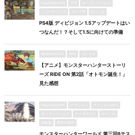
PlayStation®4
TPS
オープンワールド
シューティング
プレイ中
やりこみ
PS4版 ディビジョン 1.5アップデートはい
つなんだ！？そして1.5に向けての準備
Nintendo3DS
RPG
プレイ中
【アニメ】モンスターハンターストーリ
ーズ RIDE ON 第2話「オトモン誕生！」
見た感想
PlayStation®4
アクション
アクションRPG
オープンワールド
ベータテスト
やりこみ
体験版
期待の新作
モンスターハンターワールド 第三回βテス