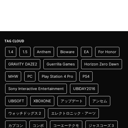
TAG CLOUD
1.4
1.5
Anthem
Bioware
EA
For Honor
GRAVITY DAZE2
Guerrilla Games
Horizon Zero Dawn
MHW
PC
Play Station 4 Pro
PS4
Sony Interactive Entertainment
UBIDAY2016
UBISOFT
XBOXONE
アップデート
アンセム
ウォッチドッグス２
エレクトロニック・アーツ
カプコン
コンボ
コーエーテクモ
ジャスコーズ３