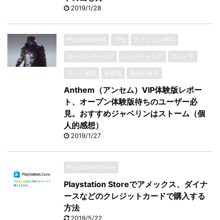
2019/1/28
PlayStation®4
TPS
アクションRPG
オープンワールド
シューティング
プレイ中
プレイ感想
体験版
期待の新作
Anthem（アンセム）VIP体験版レポー
ト、オープン体験版待ちのユーザー必
見。おすすめジャベリンはストーム（個
人的感想）
2019/1/27
PlayStaion®Store
Playstation Storeでアメックス、ダイナ
ースなどのクレジットカードで購入する
方法
2019/5/22