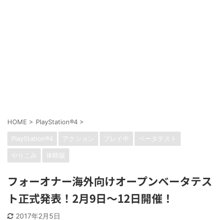
HOME
>
PlayStation®4
>
PlayStation®4
アクション
プレイ中
ベータテスト
やりこみ
体験版
フォーオナー海外向けオープンベータテス
ト正式発表！2月9日〜12日開催！
2017年2月5日