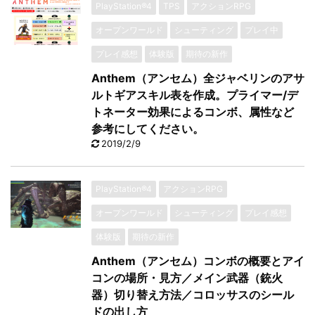
PlayStation®4
TPS
アクションRPG
オープンワールド
シューティング
プレイ中
プレイ感想
体験版
期待の新作
Anthem（アンセム）全ジャベリンのアサ
ルトギアスキル表を作成。プライマー/デ
トネーター効果によるコンボ、属性など
参考にしてください。
2019/2/9
PlayStation®4
アクションRPG
オープンワールド
シューティング
プレイ感想
体験版
期待の新作
Anthem（アンセム）コンボの概要とアイ
コンの場所・見方／メイン武器（銃火
器）切り替え方法／コロッサスのシール
ドの出し方