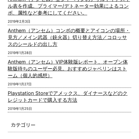
ル表を作成。プライマー/デトネーター効果によるコン
ボ、属性など参考にしてください。
2019年2月3日
Anthem（アンセム）コンボの概要とアイコンの場所・
見方／メイン武器（銃火器）切り替え方法／コロッサ
スのシールドの出し方
2019年1月28日
Anthem（アンセム）VIP体験版レポート、オープン体
験版待ちのユーザー必見。おすすめジャベリンはスト
ーム（個人的感想）
2019年1月27日
Playstation Storeでアメックス、ダイナースなどのク
レジットカードで購入する方法
2019年1月25日
カテゴリー