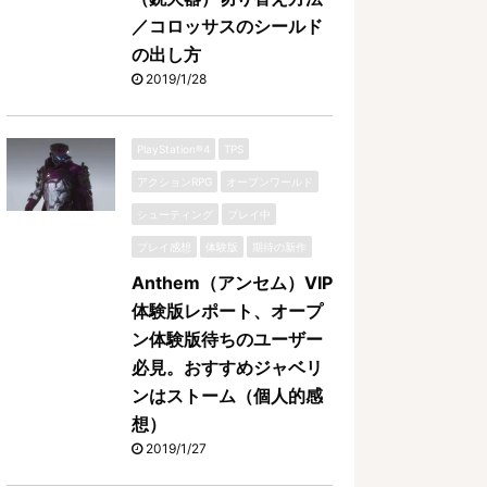
／コロッサスのシールド
の出し方
2019/1/28
PlayStation®4
TPS
アクションRPG
オープンワールド
シューティング
プレイ中
プレイ感想
体験版
期待の新作
Anthem（アンセム）VIP
体験版レポート、オープ
ン体験版待ちのユーザー
必見。おすすめジャベリ
ンはストーム（個人的感
想）
2019/1/27