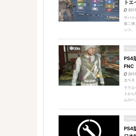
トエ
201
サバイ
第二弾
ンツ。
PlaySt
PS4
FN
201
エベス
ララエ
トから
んのベ
PlaySt
PS4