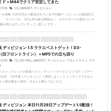
イド＋M44でクリア安定してきた
7/1/19
1.5
,
UBISOFT
,
ディビジョン
バル攻略 12月20日から配信されている PS4版ディビジョンの追加DLC
、 「サバイバル」 GSも持ち物も関係ない、 ゼロスタートの独立コンテ
 個人的にはすっごいすっごい楽しいです ...
ation®4
TPS
オープンワールド
シューティング
やりこみ
版 ディビジョン 1.5 ララエベストゲット！D3-
C（旧フロントライン）＋MP5での立ち回り
7/1/19
1.5
,
D3-FNC
,
UBISOFT
,
ディビジョン
,
フロントライン
,
ララ
ト
ベスト（バレットの防具ベスト）ゲット！ ディビジョン1.5アップデー
5日目、 1日中篭ってレキシントン周回しまくって ようやくララエちゃ
スト脱ぎ脱ぎに成功！ きちんと数えてないけど、 ...
ation®4
TPS
オープンワールド
シューティング
プレイ中
やりこみ
版 ディビジョン 本日11月29日アップデート1.5配信！