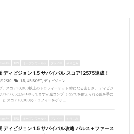
ation®4
TPS
オープンワールド
プレイ中
やりこみ
版 ディビジョン 1.5 サバイバル スコア12575達成！
6/12/30
1.5
,
UBISOFT
,
ディビジョン
プ、スコア10,000以上のトロフィーゲット 癖になる楽しさ、 ディビジ
サバイバルばかりやってますw 服コンプ（-22℃を耐えられる服を手に
と スコア10,000のトロフィーをゲッ ...
ation®4
TPS
オープンワールド
プレイ中
やりこみ
版 ディビジョン 1.5 サバイバル攻略 パルス＋ファース