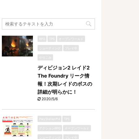
RPG
TPS
オープンワールド
シューティング
プレイ中
やりこみ
ディビジョン2 レイド2
The Foundry リーク情
報！次期レイドのボスの
詳細が明らかに！
2020/5/6
PlayStation®4
TPS
アクションRPG
オープンワールド
シューティング
プレイ中