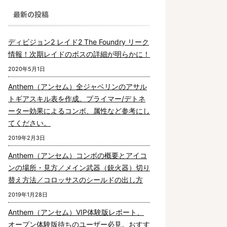
最新の投稿
ディビジョン2 レイド2 The Foundry リーク
情報！次期レイドのボスの詳細が明らかに！
2020年5月1日
Anthem（アンセム）全ジャベリンのアサル
トギアスキル表を作成。プライマー/デトネ
ーター効果によるコンボ、属性など参考にし
てください。
2019年2月3日
Anthem（アンセム）コンボの概要とアイコ
ンの場所・見方／メイン武器（銃火器）切り
替え方法／コロッサスのシールドの出し方
2019年1月28日
Anthem（アンセム）VIP体験版レポート、
オープン体験版待ちのユーザー必見。おすす