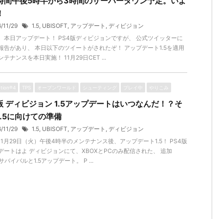
時間午後5時半から3時間のサーバーダウン予定。いよ
！
6/11/29
1.5
,
UBISOFT
,
アップデート
,
ディビジョン
版、本日アップデート！ PS4版ディビジョンですが、 公式ツイッターに
報告があり、 本日以下のツイートがされたぞ！ アップデート1.5を適用
テナンスを本日実施！ 11月29日CET ...
ation®4
TPS
オープンワールド
シューティング
プレイ中
やりこみ
4版 ディビジョン 1.5アップデートはいつなんだ！？そ
1.5に向けての準備
6/11/29
1.5
,
UBISOFT
,
アップデート
,
ディビジョン
11月29日（火）午後4時半のメンテナンス後、アップデート1.5！ PS4版
デートはよ ディビジョンにて、XBOXとPCのみ配信された、 追加
サバイバルと1.5アップデート。 P ...