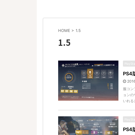
HOME
>
1.5
1.5
PlaySt
PS4
201
服コン
ョンの
いれる）
PlaySt
PS4