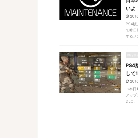
日本
いよ
201
PS4
て昨日
するメン
PlaySt
PS
して
201
→本日
アップ
DLC、