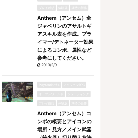
プレイ感想
体験版
期待の新作
Anthem（アンセム）全
ジャベリンのアサルトギ
アスキル表を作成。プラ
イマー/デトネーター効果
によるコンボ、属性など
参考にしてください。
2019/2/9
PlayStation®4
アクションRPG
オープンワールド
シューティング
プレイ感想
体験版
期待の新作
Anthem（アンセム）コ
ンボの概要とアイコンの
場所・見方／メイン武器
（銃火器）切り替え方法