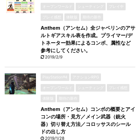
オープンワールド
シューティング
プレイ中
プレイ感想
体験版
期待の新作
Anthem（アンセム）全ジャベリンのアサ
ルトギアスキル表を作成。プライマー/デ
トネーター効果によるコンボ、属性など
参考にしてください。
2019/2/9
PlayStation®4
アクションRPG
オープンワールド
シューティング
プレイ感想
体験版
期待の新作
Anthem（アンセム）コンボの概要とアイ
コンの場所・見方／メイン武器（銃火
器）切り替え方法／コロッサスのシール
ドの出し方
2019/1/28