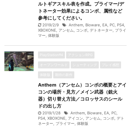
ルトギアスキル表を作成。プライマー/デ
トネーター効果によるコンボ、属性など
参考にしてください。
2019/2/9
Anthem
,
Bioware
,
EA
,
PC
,
PS4
,
XBOXONE
,
アンセム
,
コンボ
,
デトネーター
,
プライ
マー
,
体験版
PlayStation®4
アクションRPG
オープンワールド
シューティング
プレイ感想
体験版
期待の新作
Anthem（アンセム）コンボの概要とアイ
コンの場所・見方／メイン武器（銃火
器）切り替え方法／コロッサスのシール
ドの出し方
2019/1/28
Anthem
,
Bioware
,
EA
,
PC
,
PS4
,
XBOXONE
,
アイコン
,
アンセム
,
コンボ
,
デト
ネーター
,
プライマー
,
体験版