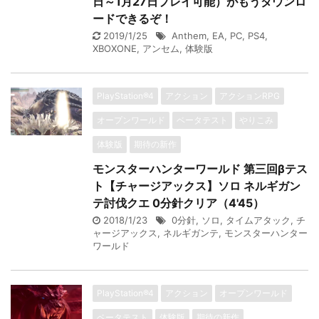
日～1月27日プレイ可能）がもうダウンロ
ードできるぞ！
2019/1/25
Anthem
,
EA
,
PC
,
PS4
,
XBOXONE
,
アンセム
,
体験版
PlayStation®4
アクション
アクションRPG
オープンワールド
ベータテスト
やりこみ
体験版
期待の新作
モンスターハンターワールド 第三回βテス
ト【チャージアックス】ソロ ネルギガン
テ討伐クエ 0分針クリア（4'45）
2018/1/23
0分針
,
ソロ
,
タイムアタック
,
チ
ャージアックス
,
ネルギガンテ
,
モンスターハンター
ワールド
PlayStation®4
アクション
オープンワールド
ベータテスト
体験版
期待の新作