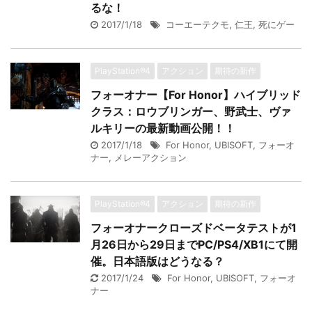
るな！
2017/1/18
コーエーテクモ
,
仁王
,
死にゲー
PlayStation®4
アクション
期待の新作
フォーオナー【For Honor】ハイブリッド
クラス：ロウブリンガー、野武士、ヴァ
ルキリーの最新動画公開！！
2017/1/18
For Honor
,
UBISOFT
,
フォーオ
ナー
,
メレーアクション
PlayStation®4
アクション
期待の新作
フォーオナークローズドベータテストが1
月26日から29日までPC/PS4/XB1にて開
催。日本語版はどうなる？
2017/1/24
For Honor
,
UBISOFT
,
フォーオ
ナー