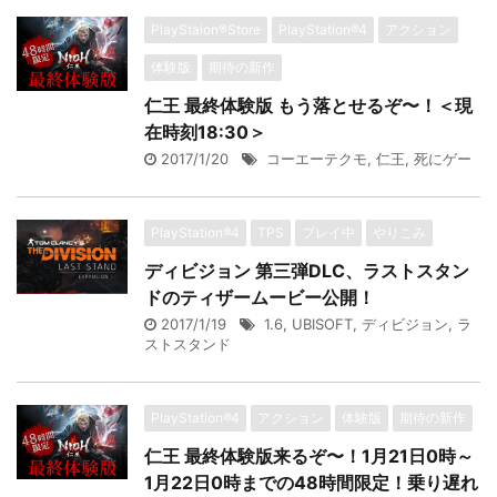
PlayStaion®Store
PlayStation®4
アクション
体験版
期待の新作
仁王 最終体験版 もう落とせるぞ〜！＜現
在時刻18:30＞
2017/1/20
コーエーテクモ
,
仁王
,
死にゲー
PlayStation®4
TPS
プレイ中
やりこみ
ディビジョン 第三弾DLC、ラストスタン
ドのティザームービー公開！
2017/1/19
1.6
,
UBISOFT
,
ディビジョン
,
ラ
ストスタンド
PlayStation®4
アクション
体験版
期待の新作
仁王 最終体験版来るぞ〜！1月21日0時～
1月22日0時までの48時間限定！乗り遅れ