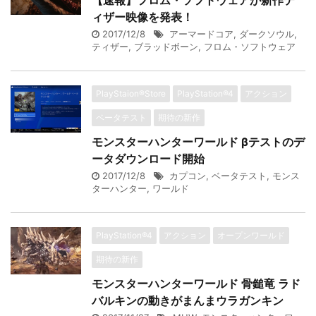
【速報】フロム・ソフトウェアが新作テ
ィザー映像を発表！
2017/12/8
アーマードコア
,
ダークソウル
,
ティザー
,
ブラッドボーン
,
フロム・ソフトウェア
PlayStaion®Store
PlayStation®4
アクション
ベータテスト
期待の新作
モンスターハンターワールド βテストのデ
ータダウンロード開始
2017/12/8
カプコン
,
ベータテスト
,
モンス
ターハンター
,
ワールド
PlayStation®4
アクション
オープンワールド
期待の新作
モンスターハンターワールド 骨鎚竜 ラド
バルキンの動きがまんまウラガンキン