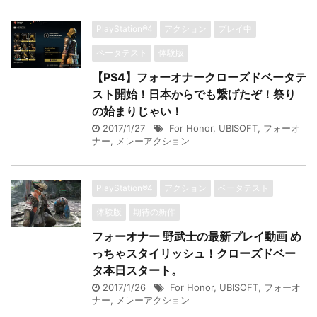
PlayStation®4
アクション
プレイ中
ベータテスト
体験版
【PS4】フォーオナークローズドベータテ
スト開始！日本からでも繋げたぞ！祭り
の始まりじゃい！
2017/1/27
For Honor
,
UBISOFT
,
フォーオ
ナー
,
メレーアクション
PlayStation®4
アクション
ベータテスト
体験版
期待の新作
フォーオナー 野武士の最新プレイ動画 め
っちゃスタイリッシュ！クローズドベー
タ本日スタート。
2017/1/26
For Honor
,
UBISOFT
,
フォーオ
ナー
,
メレーアクション