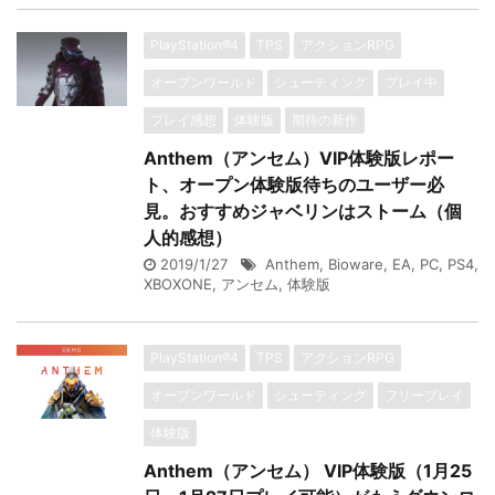
PlayStation®4
TPS
アクションRPG
オープンワールド
シューティング
プレイ中
プレイ感想
体験版
期待の新作
Anthem（アンセム）VIP体験版レポー
ト、オープン体験版待ちのユーザー必
見。おすすめジャベリンはストーム（個
人的感想）
2019/1/27
Anthem
,
Bioware
,
EA
,
PC
,
PS4
,
XBOXONE
,
アンセム
,
体験版
PlayStation®4
TPS
アクションRPG
オープンワールド
シューティング
フリープレイ
体験版
Anthem（アンセム） VIP体験版（1月25