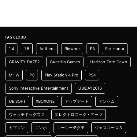
TAG CLOUD
1.4
1.5
Anthem
Bioware
EA
For Honor
GRAVITY DAZE2
Guerrilla Games
Horizon Zero Dawn
MHW
PC
Play Station 4 Pro
PS4
Sony Interactive Entertainment
UBIDAY2016
UBISOFT
XBOXONE
アップデート
アンセム
ウォッチドッグス２
エレクトロニック・アーツ
カプコン
コンボ
コーエーテクモ
ジャスコーズ３