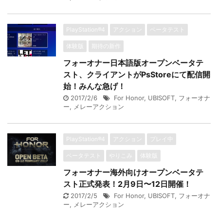
PlayStation®4
アクション
ベータテスト
体験版
期待の新作
フォーオナー日本語版オープンベータテ
スト、クライアントがPsStoreにて配信開
始！みんな急げ！
2017/2/6
For Honor
,
UBISOFT
,
フォーオナ
ー
,
メレーアクション
PlayStation®4
アクション
プレイ中
ベータテスト
やりこみ
体験版
フォーオナー海外向けオープンベータテ
スト正式発表！2月9日〜12日開催！
2017/2/5
For Honor
,
UBISOFT
,
フォーオナ
ー
,
メレーアクション