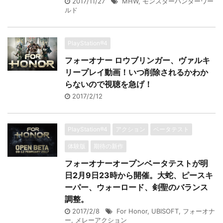
2017/11/27
MHW
,
モンスターハンターワー
ルド
PlayStation®4
フォーオナー ロウブリンガー、ヴァルキ
リープレイ動画！いつ削除されるかわか
らないので視聴を急げ！
2017/2/12
PlayStation®4
アクション
ベータテスト
体験版
期待の新作
フォーオナーオープンベータテストが明
日2月9日23時から開催。大蛇、ピースキ
ーパー、ウォーロード、剣聖のバランス
調整。
2017/2/8
For Honor
,
UBISOFT
,
フォーオナ
ー
,
メレーアクション