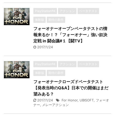
PlayStation®4
アクション
ベータテスト
体験版
期待の新作
フォーオナーオープンベータテストの情
報来るか！？「フォーオナー」強い奴決
定戦 in 闘会議#１【闘TV】
2017/1/24
PlayStation®4
アクション
ベータテスト
体験版
期待の新作
フォーオナークローズドベータテスト
【発表当時のQ&A】日本での開催はまだ
望みある？
2017/1/24
For Honor
,
UBISOFT
,
フォーオ
ナー
,
メレーアクション