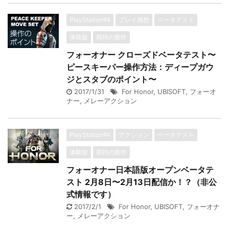
PlayStation®4
プレイ感想
ベータテスト
体験版
期待の新作
フォーオナー クローズドベータテスト〜
ピースキーパー操作方法：ディープガウ
ジとスタブのポイント〜
2017/1/31
For Honor
,
UBISOFT
,
フォーオ
ナー
,
メレーアクション
PlayStation®4
アクション
ベータテスト
体験版
期待の新作
フォーオナー日本語版オープンベータテ
スト 2月8日〜2月13日配信か！？（非公
式情報です）
2017/2/1
For Honor
,
UBISOFT
,
フォーオナ
ー
,
メレーアクション