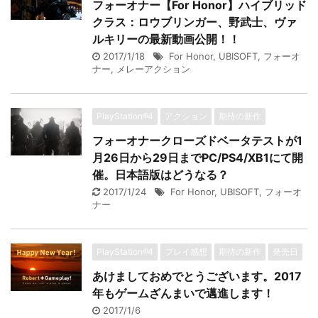
フォーオナー【For Honor】ハイブリッド
クラス：ロウブリンガー、野武士、ヴァ
ルキリーの最新動画公開！！
2017/1/18
For Honor
,
UBISOFT
,
フォーオ
ナー
,
メレーアクション
PlayStation®4
アクション
期待の新作
フォーオナークローズドベータテストが1
月26日から29日までPC/PS4/XB1にて開
催。日本語版はどうなる？
2017/1/24
For Honor
,
UBISOFT
,
フォーオ
ナー
PlayStation®4
プレイ感想
期待の新作
発売日
あけましておめでとうございます。2017
年もゲームざんまいで邁進します！
2017/1/6