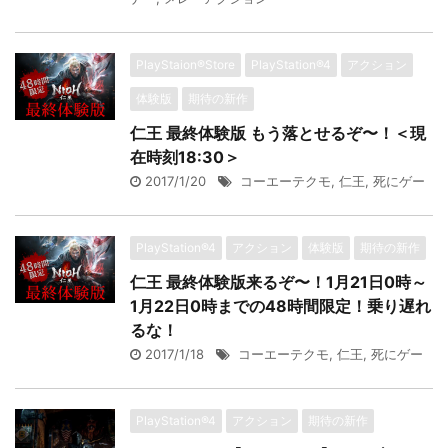
PlayStaion®Store
PlayStation®4
アクション
体験版
期待の新作
仁王 最終体験版 もう落とせるぞ〜！＜現
在時刻18:30＞
2017/1/20
コーエーテクモ
,
仁王
,
死にゲー
PlayStation®4
アクション
体験版
期待の新作
仁王 最終体験版来るぞ〜！1月21日0時～
1月22日0時までの48時間限定！乗り遅れ
るな！
2017/1/18
コーエーテクモ
,
仁王
,
死にゲー
PlayStation®4
アクション
期待の新作