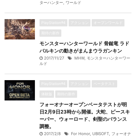
ターハンター
,
ワールド
PlayStation®4
アクション
オープンワールド
期待の新作
モンスターハンターワールド 骨鎚竜 ラド
バルキンの動きがまんまウラガンキン
2017/11/27
MHW
,
モンスターハンターワー
ルド
PlayStation®4
アクション
ベータテスト
体験版
期待の新作
フォーオナーオープンベータテストが明
日2月9日23時から開催。大蛇、ピースキ
ーパー、ウォーロード、剣聖のバランス
調整。
2017/2/8
For Honor
,
UBISOFT
,
フォーオナ