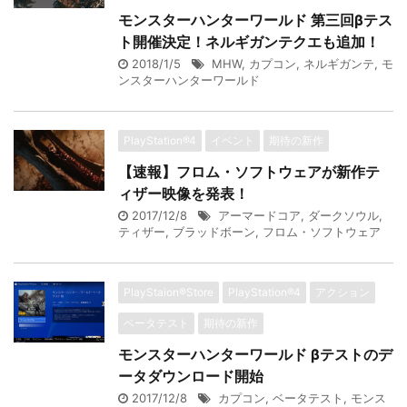
モンスターハンターワールド 第三回βテス
ト開催決定！ネルギガンテクエも追加！
2018/1/5
MHW
,
カプコン
,
ネルギガンテ
,
モ
ンスターハンターワールド
PlayStation®4
イベント
期待の新作
【速報】フロム・ソフトウェアが新作テ
ィザー映像を発表！
2017/12/8
アーマードコア
,
ダークソウル
,
ティザー
,
ブラッドボーン
,
フロム・ソフトウェア
PlayStaion®Store
PlayStation®4
アクション
ベータテスト
期待の新作
モンスターハンターワールド βテストのデ
ータダウンロード開始
2017/12/8
カプコン
,
ベータテスト
,
モンス