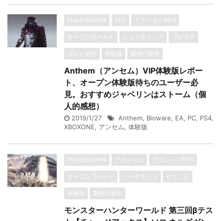
PlayStation®4
TPS
アクションRPG
オープンワールド
シューティング
プレイ中
プレイ感想
体験版
期待の新作
Anthem（アンセム）VIP体験版レポー
ト、オープン体験版待ちのユーザー必
見。おすすめジャベリンはストーム（個
人的感想）
2019/1/27
Anthem
,
Bioware
,
EA
,
PC
,
PS4
,
XBOXONE
,
アンセム
,
体験版
PlayStation®4
アクション
アクションRPG
オープンワールド
ベータテスト
やりこみ
体験版
期待の新作
モンスターハンターワールド 第三回βテス