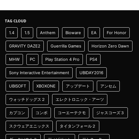
TAG CLOUD
1.4
1.5
Anthem
Bioware
EA
For Honor
GRAVITY DAZE2
Guerrilla Games
Horizon Zero Dawn
MHW
PC
Play Station 4 Pro
PS4
Sony Interactive Entertainment
UBIDAY2016
UBISOFT
XBOXONE
アップデート
アンセム
ウォッチドッグス２
エレクトロニック・アーツ
カプコン
コンボ
コーエーテクモ
ジャスコーズ３
スクウェアエニックス
タイタンフォール２