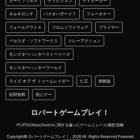
ダークソウル３
ディビジョン
デトネーター
ネルギガンテ
バイオハザード７
フォーオナー
フォールアウト４
フロムソフトウェア
プライマー
ベセスダ・ソフトワークス
メレーアクション
モンスターハンターストーリーズ
モンスターハンターワールド
ライズ オブ ザ トゥームレイダー
仁王
体験版
杉田智和
死にゲー
ロバートゲームプレイ！
PC/PS5/Xbox/Switchに関する偏ったゲームニュース/感想/攻略
Copyright© ロバートゲームプレイ！ , 2026 All Rights Reserved Powered