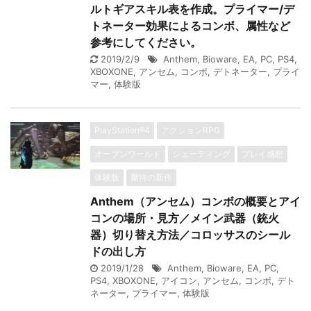
ルトギアスキル表を作成。プライマー/デ
トネーター効果によるコンボ、属性など
参考にしてください。
2019/2/9
Anthem
,
Bioware
,
EA
,
PC
,
PS4
,
XBOXONE
,
アンセム
,
コンボ
,
デトネーター
,
プライ
マー
,
体験版
PlayStation®4
アクションRPG
オープンワールド
シューティング
プレイ感想
体験版
期待の新作
Anthem（アンセム）コンボの概要とアイ
コンの場所・見方／メイン武器（銃火
器）切り替え方法／コロッサスのシール
ドの出し方
2019/1/28
Anthem
,
Bioware
,
EA
,
PC
,
PS4
,
XBOXONE
,
アイコン
,
アンセム
,
コンボ
,
デト
ネーター
,
プライマー
,
体験版