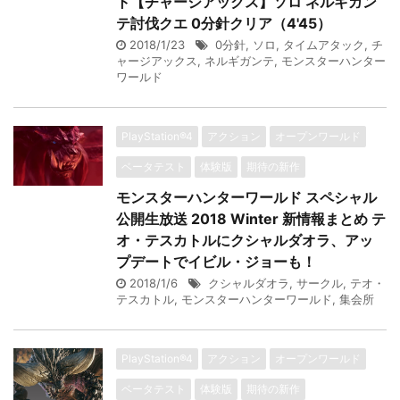
ト【チャージアックス】ソロ ネルギガン
テ討伐クエ 0分針クリア（4'45）
2018/1/23
0分針
,
ソロ
,
タイムアタック
,
チ
ャージアックス
,
ネルギガンテ
,
モンスターハンター
ワールド
PlayStation®4
アクション
オープンワールド
ベータテスト
体験版
期待の新作
モンスターハンターワールド スペシャル
公開生放送 2018 Winter 新情報まとめ テ
オ・テスカトルにクシャルダオラ、アッ
プデートでイビル・ジョーも！
2018/1/6
クシャルダオラ
,
サークル
,
テオ・
テスカトル
,
モンスターハンターワールド
,
集会所
PlayStation®4
アクション
オープンワールド
ベータテスト
体験版
期待の新作