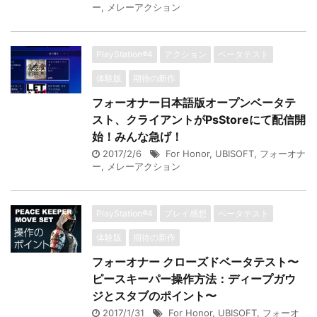
ー
,
メレーアクション
PlayStation®4
アクション
ベータテスト
体験版
期待の新作
フォーオナー日本語版オープンベータテ
スト、クライアントがPsStoreにて配信開
始！みんな急げ！
2017/2/6
For Honor
,
UBISOFT
,
フォーオナ
ー
,
メレーアクション
PlayStation®4
プレイ感想
ベータテスト
体験版
期待の新作
フォーオナー クローズドベータテスト〜
ピースキーパー操作方法：ディープガウ
ジとスタブのポイント〜
2017/1/31
For Honor
,
UBISOFT
,
フォーオ