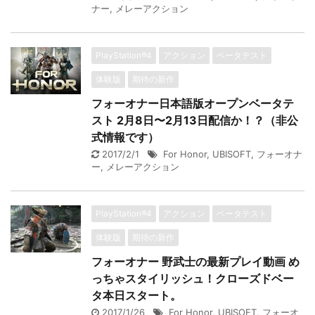
ナー
,
メレーアクション
PlayStation®4
アクション
ベータテスト
体験版
期待の新作
フォーオナー日本語版オープンベータテ
スト 2月8日〜2月13日配信か！？（非公
式情報です）
2017/2/1
For Honor
,
UBISOFT
,
フォーオナ
ー
,
メレーアクション
PlayStation®4
アクション
ベータテスト
体験版
期待の新作
フォーオナー 野武士の最新プレイ動画 め
っちゃスタイリッシュ！クローズドベー
タ本日スタート。
2017/1/26
For Honor
,
UBISOFT
,
フォーオ