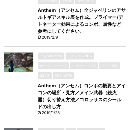
プレイ感想
体験版
期待の新作
Anthem（アンセム）全ジャベリンのアサ
ルトギアスキル表を作成。プライマー/デ
トネーター効果によるコンボ、属性など
参考にしてください。
2019/2/9
PlayStation®4
アクションRPG
オープンワールド
シューティング
プレイ感想
体験版
期待の新作
Anthem（アンセム）コンボの概要とアイ
コンの場所・見方／メイン武器（銃火
器）切り替え方法／コロッサスのシール
ドの出し方
2019/1/28