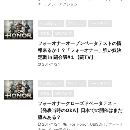
ナー
,
メレーアクション
PlayStation®4
アクション
ベータテスト
体験版
期待の新作
フォーオナーオープンベータテストの情
報来るか！？「フォーオナー」強い奴決
定戦 in 闘会議#１【闘TV】
2017/1/24
PlayStation®4
アクション
ベータテスト
体験版
期待の新作
フォーオナークローズドベータテスト
【発表当時のQ&A】日本での開催はまだ
望みある？
2017/1/24
For Honor
,
UBISOFT
,
フォーオ
ナー
,
メレーアクション