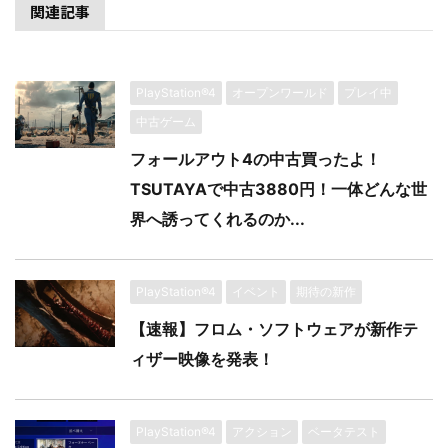
関連記事
PlayStation®4
オープンワールド
プレイ中
中古ゲーム
フォールアウト4の中古買ったよ！
TSUTAYAで中古3880円！一体どんな世
界へ誘ってくれるのか...
PlayStation®4
イベント
期待の新作
【速報】フロム・ソフトウェアが新作テ
ィザー映像を発表！
PlayStation®4
アクション
ベータテスト