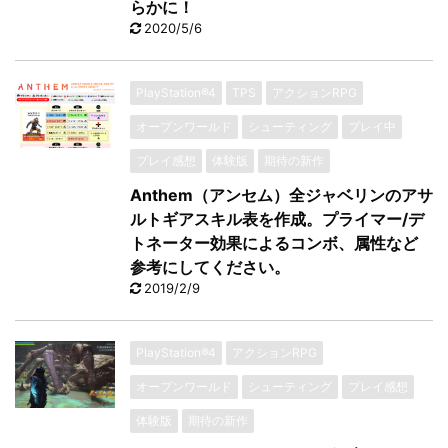
らかに！
2020/5/6
PlayStation®4
TPS
アクションRPG
オープンワールド
シューティング
プレイ中
プレイ感想
体験版
期待の新作
Anthem（アンセム）全ジャベリンのアサ
ルトギアスキル表を作成。プライマー/デ
トネーター効果によるコンボ、属性など
参考にしてください。
2019/2/9
PlayStation®4
アクションRPG
オープンワールド
シューティング
プレイ感想
体験版
期待の新作