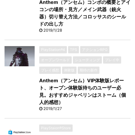
Anthem（アンセム）コンボの概要とアイ
コンの場所・見方／メイン武器（銃火
器）切り替え方法／コロッサスのシール
ドの出し方
2019/1/28
PlayStation®4
TPS
アクションRPG
オープンワールド
シューティング
プレイ中
プレイ感想
体験版
期待の新作
Anthem（アンセム）VIP体験版レポー
ト、オープン体験版待ちのユーザー必
見。おすすめジャベリンはストーム（個
人的感想）
2019/1/27
PlayStaion®Store