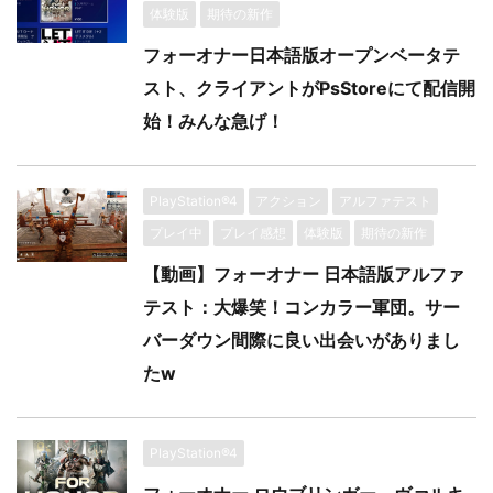
体験版
期待の新作
フォーオナー日本語版オープンベータテ
スト、クライアントがPsStoreにて配信開
始！みんな急げ！
PlayStation®4
アクション
アルファテスト
プレイ中
プレイ感想
体験版
期待の新作
【動画】フォーオナー 日本語版アルファ
テスト：大爆笑！コンカラー軍団。サー
バーダウン間際に良い出会いがありまし
たw
PlayStation®4