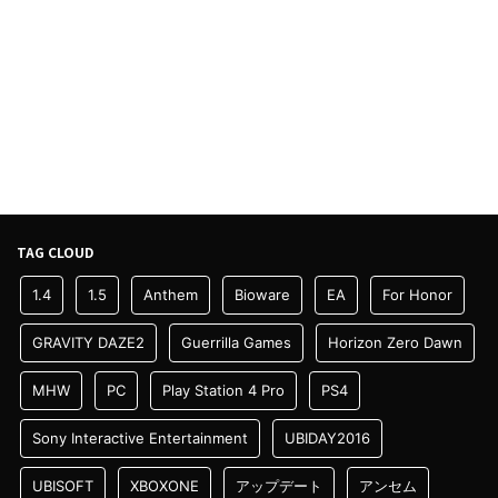
TAG CLOUD
1.4
1.5
Anthem
Bioware
EA
For Honor
GRAVITY DAZE2
Guerrilla Games
Horizon Zero Dawn
MHW
PC
Play Station 4 Pro
PS4
Sony Interactive Entertainment
UBIDAY2016
UBISOFT
XBOXONE
アップデート
アンセム