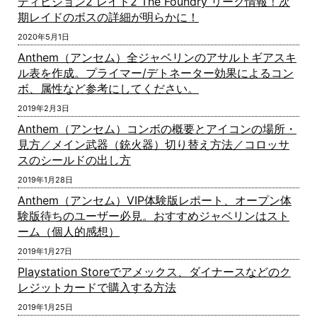
ディビジョン2 レイド2 The Foundry リーク情報！次
期レイドのボスの詳細が明らかに！
2020年5月1日
Anthem（アンセム）全ジャベリンのアサルトギアスキ
ル表を作成。プライマー/デトネーター効果によるコン
ボ、属性など参考にしてください。
2019年2月3日
Anthem（アンセム）コンボの概要とアイコンの場所・
見方／メイン武器（銃火器）切り替え方法／コロッサ
スのシールドの出し方
2019年1月28日
Anthem（アンセム）VIP体験版レポート、オープン体
験版待ちのユーザー必見。おすすめジャベリンはスト
ーム（個人的感想）
2019年1月27日
Playstation Storeでアメックス、ダイナースなどのク
レジットカードで購入する方法
2019年1月25日