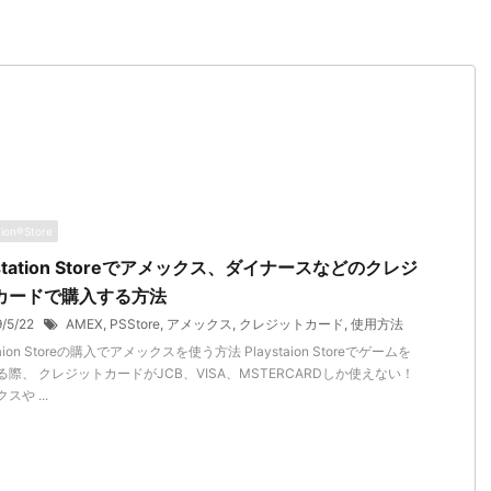
aion®Store
ystation Storeでアメックス、ダイナースなどのクレジ
カードで購入する方法
9/5/22
AMEX
,
PSStore
,
アメックス
,
クレジットカード
,
使用方法
taion Storeの購入でアメックスを使う方法 Playstaion Storeでゲームを
る際、 クレジットカードがJCB、VISA、MSTERCARDしか使えない！
スや ...