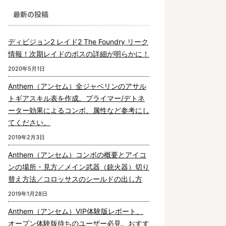
最新の投稿
ディビジョン2 レイド2 The Foundry リーク
情報！次期レイドのボスの詳細が明らかに！
2020年5月1日
Anthem（アンセム）全ジャベリンのアサル
トギアスキル表を作成。プライマー/デトネ
ーター効果によるコンボ、属性など参考にし
てください。
2019年2月3日
Anthem（アンセム）コンボの概要とアイコ
ンの場所・見方／メイン武器（銃火器）切り
替え方法／コロッサスのシールドの出し方
2019年1月28日
Anthem（アンセム）VIP体験版レポート、
オープン体験版待ちのユーザー必見。おすす