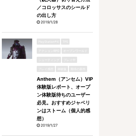
／コロッサスのシールド
の出し方
2019/1/28
PlayStation®4
TPS
アクションRPG
オープンワールド
シューティング
プレイ中
プレイ感想
体験版
期待の新作
Anthem（アンセム）VIP
体験版レポート、オープ
ン体験版待ちのユーザー
必見。おすすめジャベリ
ンはストーム（個人的感
想）
2019/1/27