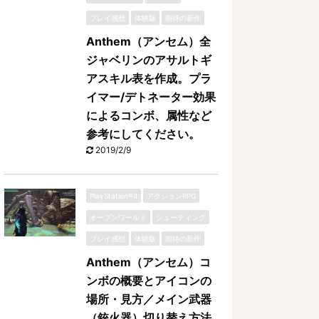
プレイ感想
体験版
期待の新作
Anthem（アンセム）全
ジャベリンのアサルトギ
アスキル表を作成。プラ
イマー/デトネーター効果
によるコンボ、属性など
参考にしてください。
2019/2/9
PlayStation®4
アクションRPG
オープンワールド
シューティング
プレイ感想
体験版
期待の新作
Anthem（アンセム）コ
ンボの概要とアイコンの
場所・見方／メイン武器
（銃火器）切り替え方法