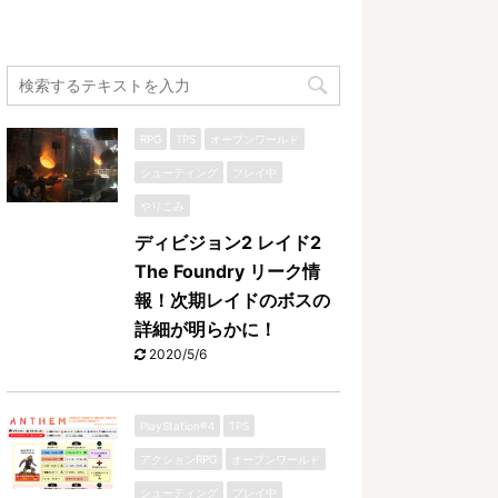
RPG
TPS
オープンワールド
シューティング
プレイ中
やりこみ
ディビジョン2 レイド2
The Foundry リーク情
報！次期レイドのボスの
詳細が明らかに！
2020/5/6
PlayStation®4
TPS
アクションRPG
オープンワールド
シューティング
プレイ中