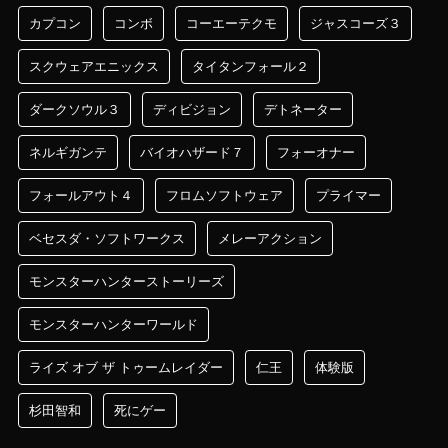
カプコン
コンボ
コーエーテクモ
ジャスコーズ３
スクウェアエニックス
タイタンフォール２
ダークソウル３
ディビジョン
デトネーター
ネルギガンテ
バイオハザード７
フォーオナー
フォールアウト４
フロムソフトウェア
プライマー
ベセスダ・ソフトワークス
メレーアクション
モンスターハンターストーリーズ
モンスターハンターワールド
ライズ オブ ザ トゥームレイダー
仁王
体験版
杉田智和
死にゲー