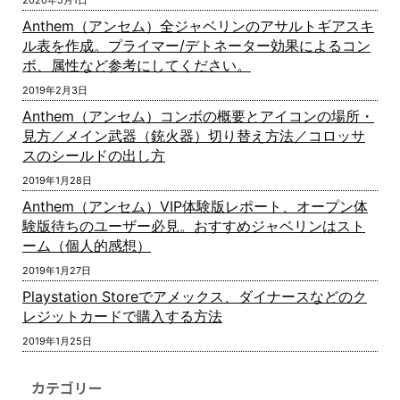
2020年5月1日
Anthem（アンセム）全ジャベリンのアサルトギアスキ
ル表を作成。プライマー/デトネーター効果によるコン
ボ、属性など参考にしてください。
2019年2月3日
Anthem（アンセム）コンボの概要とアイコンの場所・
見方／メイン武器（銃火器）切り替え方法／コロッサ
スのシールドの出し方
2019年1月28日
Anthem（アンセム）VIP体験版レポート、オープン体
験版待ちのユーザー必見。おすすめジャベリンはスト
ーム（個人的感想）
2019年1月27日
Playstation Storeでアメックス、ダイナースなどのク
レジットカードで購入する方法
2019年1月25日
カテゴリー