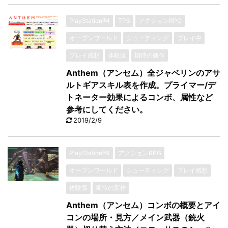
PlayStation®4
TPS
アクションRPG
オープンワールド
シューティング
プレイ中
プレイ感想
体験版
期待の新作
Anthem（アンセム）全ジャベリンのアサ
ルトギアスキル表を作成。プライマー/デ
トネーター効果によるコンボ、属性など
参考にしてください。
2019/2/9
PlayStation®4
アクションRPG
オープンワールド
シューティング
プレイ感想
体験版
期待の新作
Anthem（アンセム）コンボの概要とアイ
コンの場所・見方／メイン武器（銃火