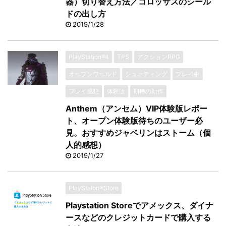
器）切り替え方法／コロッサスのシール
ドの出し方
2019/1/28
PlayStation®4
TPS
アクションRPG
オープンワールド
シューティング
プレイ中
プレイ感想
体験版
期待の新作
Anthem（アンセム）VIP体験版レポー
ト、オープン体験版待ちのユーザー必
見。おすすめジャベリンはストーム（個
人的感想）
2019/1/27
PlayStaion®Store
Playstation Storeでアメックス、ダイナ
ースなどのクレジットカードで購入する