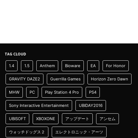
TAG CLOUD
1.4
1.5
Anthem
Bioware
EA
For Honor
GRAVITY DAZE2
Guerrilla Games
Horizon Zero Dawn
MHW
PC
Play Station 4 Pro
PS4
Sony Interactive Entertainment
UBIDAY2016
UBISOFT
XBOXONE
アップデート
アンセム
ウォッチドッグス２
エレクトロニック・アーツ