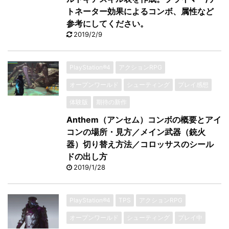
トネーター効果によるコンボ、属性など
参考にしてください。
2019/2/9
PlayStation®4
アクションRPG
オープンワールド
シューティング
プレイ感想
体験版
期待の新作
Anthem（アンセム）コンボの概要とアイ
コンの場所・見方／メイン武器（銃火
器）切り替え方法／コロッサスのシール
ドの出し方
2019/1/28
PlayStation®4
TPS
アクションRPG
オープンワールド
シューティング
プレイ中