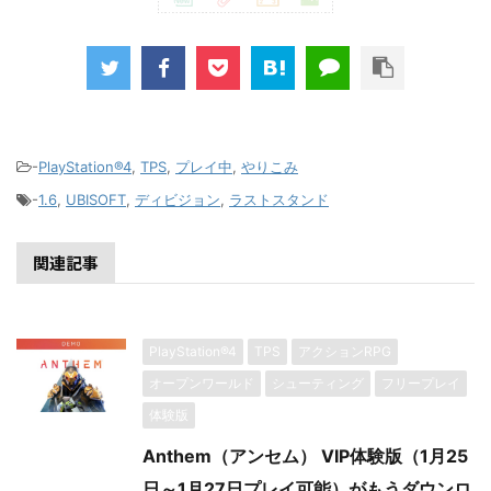
-
PlayStation®4
,
TPS
,
プレイ中
,
やりこみ
-
1.6
,
UBISOFT
,
ディビジョン
,
ラストスタンド
関連記事
PlayStation®4
TPS
アクションRPG
オープンワールド
シューティング
フリープレイ
体験版
Anthem（アンセム） VIP体験版（1月25
日～1月27日プレイ可能）がもうダウンロ