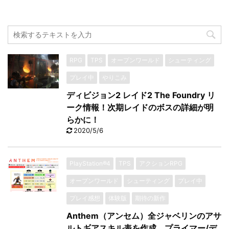
RPG
TPS
オープンワールド
シューティング
プレイ中
やりこみ
ディビジョン2 レイド2 The Foundry リ
ーク情報！次期レイドのボスの詳細が明
らかに！
2020/5/6
PlayStation®4
TPS
アクションRPG
オープンワールド
シューティング
プレイ中
プレイ感想
体験版
期待の新作
Anthem（アンセム）全ジャベリンのアサ
ルトギアスキル表を作成。プライマー/デ