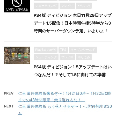
シューティング
プレイ中
やりこみ
PS4版 ディビジョン 本日11月29日アップ
デート1.5配信！日本時間午後5時半から3
時間のサーバーダウン予定。いよいよ！
PlayStation®4
TPS
オープンワールド
シューティング
プレイ中
やりこみ
PS4版 ディビジョン 1.5アップデートはい
つなんだ！？そして1.5に向けての準備
PREV
仁王 最終体験版来るぞ〜！1月21日0時～ 1月22日0時
までの48時間限定！乗り遅れるな！
NEXT
仁王 最終体験版 もう落とせるぞ〜！＜現在時刻18:30
＞