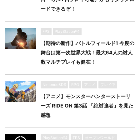
ードできるぞ！
FPS
PlayStation®4
【期待の新作】バトルフィールド1 今度の
舞台は第一次世界大戦！最大64人の対人
数マルチプレイも健在！
Nintendo3DS
RPG
アニメ
プレイ中
【アニメ】モンスターハンターストーリ
ーズ RIDE ON 第3話 「絶対強者」を見た
感想
PlayStation®4
TPS
オープンワールド