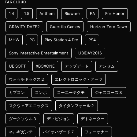
TAG CLOUD
1.4
1.5
Anthem
Bioware
EA
For Honor
GRAVITY DAZE2
Guerrilla Games
Horizon Zero Dawn
MHW
PC
Play Station 4 Pro
PS4
Sony Interactive Entertainment
UBIDAY2016
UBISOFT
XBOXONE
アップデート
アンセム
ウォッチドッグス２
エレクトロニック・アーツ
カプコン
コンボ
コーエーテクモ
ジャスコーズ３
スクウェアエニックス
タイタンフォール２
ダークソウル３
ディビジョン
デトネーター
ネルギガンテ
バイオハザード７
フォーオナー