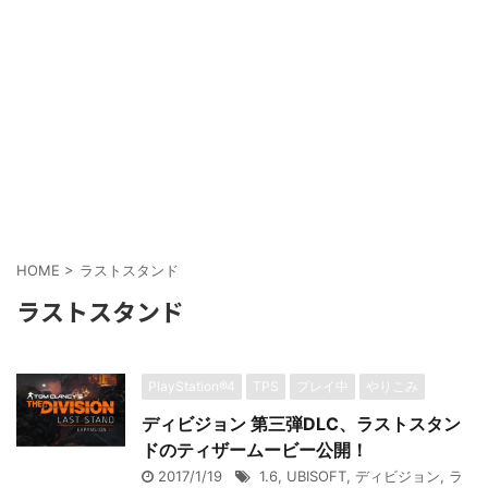
HOME
>
ラストスタンド
ラストスタンド
PlayStation®4
TPS
プレイ中
やりこみ
ディビジョン 第三弾DLC、ラストスタン
ドのティザームービー公開！
2017/1/19
1.6
,
UBISOFT
,
ディビジョン
,
ラ