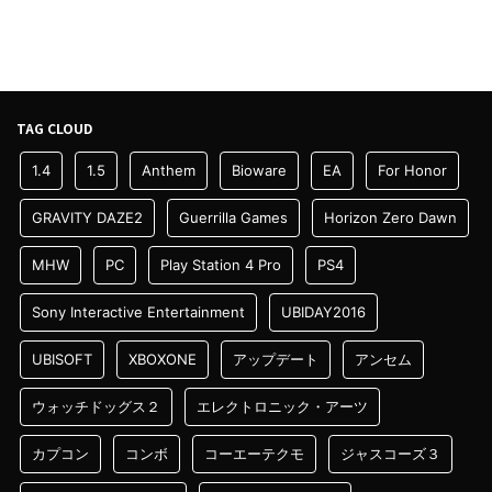
TAG CLOUD
1.4
1.5
Anthem
Bioware
EA
For Honor
GRAVITY DAZE2
Guerrilla Games
Horizon Zero Dawn
MHW
PC
Play Station 4 Pro
PS4
Sony Interactive Entertainment
UBIDAY2016
UBISOFT
XBOXONE
アップデート
アンセム
ウォッチドッグス２
エレクトロニック・アーツ
カプコン
コンボ
コーエーテクモ
ジャスコーズ３