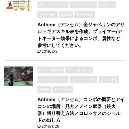
オープンワールド
シューティング
プレイ中
プレイ感想
体験版
期待の新作
Anthem（アンセム）全ジャベリンのアサ
ルトギアスキル表を作成。プライマー/デ
トネーター効果によるコンボ、属性など
参考にしてください。
2019/2/9
PlayStation®4
アクションRPG
オープンワールド
シューティング
プレイ感想
体験版
期待の新作
Anthem（アンセム）コンボの概要とアイ
コンの場所・見方／メイン武器（銃火
器）切り替え方法／コロッサスのシール
ドの出し方
2019/1/28